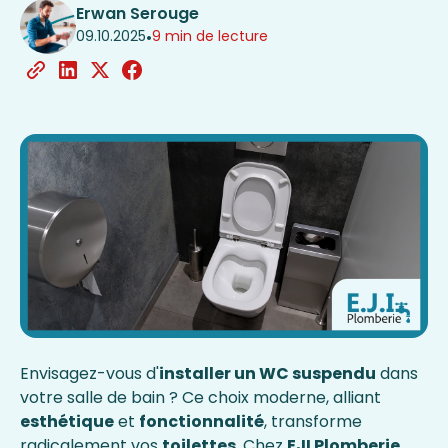
Erwan Serouge
09.10.2025
•
9 min de lecture
Envisagez-vous d'
installer un WC suspendu
dans
votre salle de bain ? Ce choix moderne, alliant
esthétique
et
fonctionnalité
, transforme
radicalement vos
toilettes
. Chez
EJI Plomberie
,