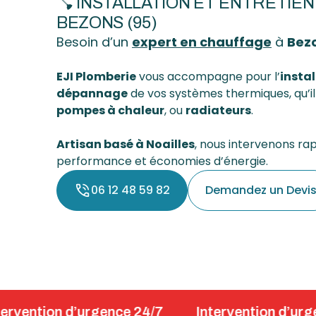
🪠 INSTALLATION ET ENTRETIE
BEZONS (95)
Besoin d’un
expert en chauffage
à
Bez
EJI Plomberie
vous accompagne pour l’
instal
dépannage
de vos systèmes thermiques, qu’il
pompes à chaleur
, ou
radiateurs
.
Artisan basé à Noailles
, nous intervenons ra
performance et économies d’énergie.
06 12 48 59 82
Demandez un Devi
n d’urgence 24/7
Intervention d’urgence 24/7