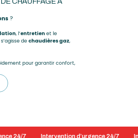
N DE CHAUFFAGE À
ons
?
lation
, l’
entretien
et le
 s’agisse de
chaudières gaz
,
pidement pour garantir confort,
s
Intervention d’urgence 24/7
Interventi